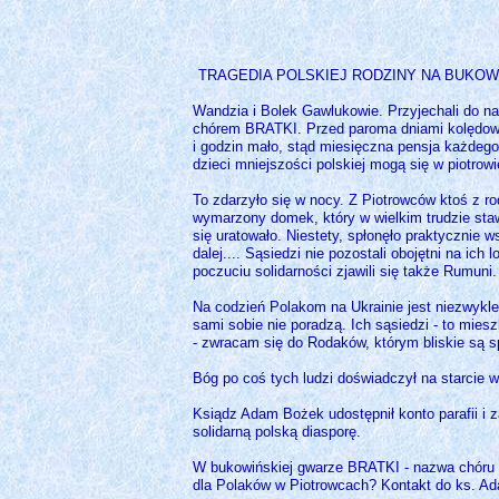
TRAGEDIA POLSKIEJ RODZINY NA BUKOW
Wandzia i Bolek Gawlukowie. Przyjechali do n
chórem BRATKI. Przed paroma dniami kolędowal
i godzin mało, stąd miesięczna pensja każdego
dzieci mniejszości polskiej mogą się w piotrowi
To zdarzyło się w nocy. Z Piotrowców ktoś z r
wymarzony domek, który w wielkim trudzie staw
się uratowało. Niestety, spłonęło praktycznie w
dalej.... Sąsiedzi nie pozostali obojętni na ic
poczuciu solidarności zjawili się także Rumuni.
Na codzień Polakom na Ukrainie jest niezwykl
sami sobie nie poradzą. Ich sąsiedzi - to mies
- zwracam się do Rodaków, którym bliskie s
Bóg po coś tych ludzi doświadczył na starcie 
Ksiądz Adam Bożek udostępnił konto parafii i 
solidarną polską diasporę.
W bukowińskiej gwarze BRATKI - nazwa chóru w
dla Polaków w Piotrowcach? Kontakt do ks. A