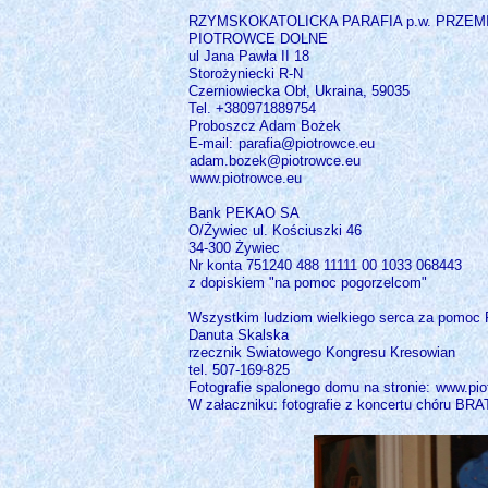
RZYMSKOKATOLICKA PARAFIA p.w. PRZEM
PIOTROWCE DOLNE
ul Jana Pawła II 18
Storożyniecki R-N
Czerniowiecka Obł, Ukraina, 59035
Tel. +380971889754
Proboszcz Adam Bożek
E-mail:
parafia@piotrowce.eu
adam.bozek@piotrowce.eu
www.piotrowce.eu
Bank PEKAO SA
O/Żywiec ul. Kościuszki 46
34-300 Żywiec
Nr konta 751240 488 11111 00 1033 068443
z dopiskiem "na pomoc pogorzelcom"
Wszystkim ludziom wielkiego serca za pomoc 
Danuta Skalska
rzecznik Swiatowego Kongresu Kresowian
tel. 507-169-825
Fotografie spalonego domu na stronie:
www.pio
W załaczniku: fotografie z koncertu chóru BRA