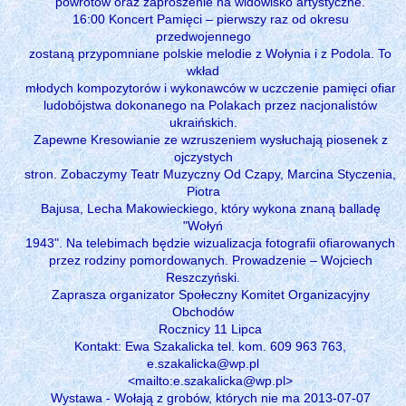
powrotów oraz zaproszenie na widowisko artystyczne.
16:00 Koncert Pamięci – pierwszy raz od okresu
przedwojennego
zostaną przypomniane polskie melodie z Wołynia i z Podola. To
wkład
młodych kompozytorów i wykonawców w uczczenie pamięci ofiar
ludobójstwa dokonanego na Polakach przez nacjonalistów
ukraińskich.
Zapewne Kresowianie ze wzruszeniem wysłuchają piosenek z
ojczystych
stron. Zobaczymy Teatr Muzyczny Od Czapy, Marcina Styczenia,
Piotra
Bajusa, Lecha Makowieckiego, który wykona znaną balladę
"Wołyń
1943". Na telebimach będzie wizualizacja fotografii ofiarowanych
przez rodziny pomordowanych. Prowadzenie – Wojciech
Reszczyński.
Zaprasza organizator Społeczny Komitet Organizacyjny
Obchodów
Rocznicy 11 Lipca
Kontakt: Ewa Szakalicka tel. kom. 609 963 763,
e.szakalicka@wp.pl
<mailto:e.szakalicka@wp.pl>
Wystawa - Wołają z grobów, których nie ma 2013-07-07