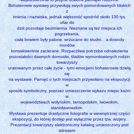
Bohaterowie wystawy przywołują swych pomordowanych bliskich
z
imienia i nazwiska, jednak większość spośród około 130 tys.
ofiar do
dziś pozostaje bezimienna. Nieznane są też miejsca ich
pogrzebania,
ciała bowiem były palone, wrzucane do studni... a dowody
mordów
konsekwentnie zacierane. Rozpaczliwa potrzeba odnalezienia
pozostałości dawnych domostw, śladów wymordowanych rodzin
towarzyszy
uratowanym przez całe życie - tymi emocjami bohaterowie dzielą
się
na wystawie. Pamięć o tych miejscach przywołano na ekspozycji
w
sposób symboliczny, poprzez umieszczenie wykazu miejsc kaźni
w
województwach wołyńskim, tarnopolskim, lwowskim,
stanisławowskim.
Wystawa prezentuje drastyczne fotografie w wewnętrznej części
ekspozycji, do której dostęp jest wyłącznie przez tzw. wizjery.
Prezentacji towarzyszy elektroniczny katalog umieszczony pod
adresem