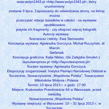
www.wolyn1943.pl <http://www.wolyn1943.pl>, który
uruchomiony
zostanie 9 lipca. Zapraszamy do odwiedzania strony, na której
można
przeczytać relacje świadków w całości - na wystawie
opublikowano
jedynie ich fragmenty - czy obejrzeć więcej fotografii.
Autorzy wystawy:
Scenariusz i teksty: Ewa Siemaszko
Koncepcja wystawy: Agnieszka Gorczyca, Michał Ruczyński, dr
Marcin
Stefaniak
Koncepcja graficzna: Katja Niklas, Ula Zalejska-Smoleń z
layouteexpress.pl <http://layouteexpress.pl>
Kurator wystawy: Agnieszka Gorczyca
Ekspozycję zorganizowali: Instytut Pamięci Narodowej Oddział w
Szczecinie, Stowarzyszenie „Wspólnota Polska”, Towarzystwo
Miłośników Wołynia i Polesia
Termin: 10 lipca 2013 r. o godz. 17:00
Miejsce: Krakowskie Przedmieście 64 w Warszawie, przed
siedzibą
Stowarzyszenia „Wspólnota Polska”
Wystawę obejrzysz: w Warszawie: 10 – 31 lipca 2013 r.; w
Szczecinie: