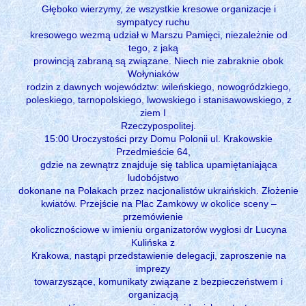
Głęboko wierzymy, że wszystkie kresowe organizacje i
sympatycy ruchu
kresowego wezmą udział w Marszu Pamięci, niezależnie od
tego, z jaką
prowincją zabraną są związane. Niech nie zabraknie obok
Wołyniaków
rodzin z dawnych województw: wileńskiego, nowogródzkiego,
poleskiego, tarnopolskiego, lwowskiego i stanisawowskiego, z
ziem I
Rzeczypospolitej.
15:00 Uroczystości przy Domu Polonii ul. Krakowskie
Przedmieście 64,
gdzie na zewnątrz znajduje się tablica upamiętaniająca
ludobójstwo
dokonane na Polakach przez nacjonalistów ukraińskich. Złożenie
kwiatów. Przejście na Plac Zamkowy w okolice sceny –
przemówienie
okolicznościowe w imieniu organizatorów wygłosi dr Lucyna
Kulińska z
Krakowa, nastąpi przedstawienie delegacji, zaproszenie na
imprezy
towarzyszące, komunikaty związane z bezpieczeństwem i
organizacją