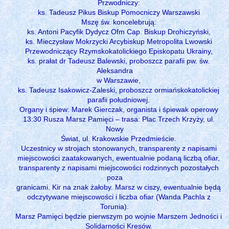
Przwodniczy:
ks. Tadeusz Pikus Biskup Pomocniczy Warszawski
Mszę św. koncelebrują:
ks. Antoni Pacyfik Dydycz Ofm Cap. Biskup Drohiczyński,
ks. Mieczysław Mokrzycki Arcybiskup Metropolita Lwowski
Przewodniczący Rzymskokatolickiego Episkopatu Ukrainy,
ks. prałat dr Tadeusz Balewski, proboszcz parafii pw. św.
Aleksandra
w Warszawie,
ks. Tadeusz Isakowicz-Zaleski, proboszcz ormiańskokatolickiej
parafii południowej.
Organy i śpiew: Marek Gierczak, organista i śpiewak operowy
13:30 Rusza Marsz Pamięci – trasa: Plac Trzech Krzyży, ul.
Nowy
Świat, ul. Krakowskie Przedmieście.
Uczestnicy w strojach stonowanych, transparenty z napisami
miejscowości zaatakowanych, ewentualnie podaną liczbą ofiar,
transparenty z napisami miejscowości rodzinnych pozostałych
poza
granicami. Kir na znak żałoby. Marsz w ciszy, ewentualnie będą
odczytywane miejscowości i liczba ofiar (Wanda Pachla z
Torunia).
Marsz Pamięci będzie pierwszym po wojnie Marszem Jedności i
Solidarności Kresów.