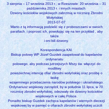
3 sierpnia – 17 września 2013 r.; w Rzeszowie: 20 września – 31
października 2013 r. i innych miastach.
Dzwony kościołów wojskowych zabrzmią w rocznicę Zbrodni
Wołyńskiej
2013-07-07
Warto z tą informacją podzielić się z proboszczami w swoich
parafiach. i poprosić ich, powołując się na ten przykład , aby
także
i oni bili dzwony.
Korespondencja KAI.
Biskup polowy WP Józef Guzdek zaapelował do kapelanów
ordynariatu
polowego, aby podczas jutrzejszych Mszy św. włączyć do
modlitwy
powszechnej intencję ofiar zbrodni wołyńskiej oraz prośbę o
łaskę
wzajemnego przebaczenia narodów polskiego i ukraińskiego.
Ordynariusz wojskowy zarządził, by w południe 11 lipca, w 70.
rocznicę zbrodni wołyńskiej, odezwały sie dzwony kościołów
wojskowych w całej Polsce.
Ponadto biskup Guzdek zachęca kapelanów i wiernych diecezji
wojskowej by w pamięć o ofiarach zbrodni wołyńskiej uczcili