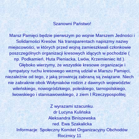
Szanowni Państwo!
Marsz Pamięci będzie pierwszym po wojnie Marszem Jedności i
Solidarności Kresów. Na transparentach napiszmy nazwy
miejscowości, w których przed wojną zamieszkiwali członkowie
poszczególnych organizacji kresowych idących w pochodzie (
np. Podkamień, Huta Pieniacka, Lwów, Krzemieniec itd.).
Głęboko wierzymy, że wszystkie kresowe organizacje i
sympatycy ruchu kresowego wezmą udział w Marszu Pamięci,
niezależnie od tego, z jaką prowincją zabraną są związane. Niech
nie zabraknie obok Wołyniaków rodzin z dawnych województw:
wileńskiego, nowogródzkiego, poleskiego, tarnopolskiego,
lwowskiego i stanisawowskiego, z ziem I Rzeczypospolitej.
Z wyrazami szacunku.
dr Lucyna Kulińska
Aleksandra Biniszewska
red. Ewa Szakalicka
Informacje: Społeczny Komitet Organizacyjny Obchodów
Rocznicy 11