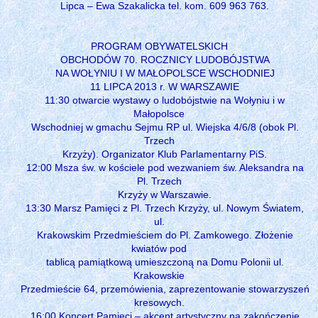
Lipca – Ewa Szakalicka tel. kom. 609 963 763.
PROGRAM OBYWATELSKICH
OBCHODÓW 70. ROCZNICY LUDOBÓJSTWA
NA WOŁYNIU I W MAŁOPOLSCE WSCHODNIEJ
11 LIPCA 2013 r. W WARSZAWIE
11:30 otwarcie wystawy o ludobójstwie na Wołyniu i w
Małopolsce
Wschodniej w gmachu Sejmu RP ul. Wiejska 4/6/8 (obok Pl.
Trzech
Krzyży). Organizator Klub Parlamentarny PiS.
12:00 Msza św. w kościele pod wezwaniem św. Aleksandra na
Pl. Trzech
Krzyży w Warszawie.
13:30 Marsz Pamięci z Pl. Trzech Krzyży, ul. Nowym Światem,
ul.
Krakowskim Przedmieściem do Pl. Zamkowego. Złożenie
kwiatów pod
tablicą pamiątkową umieszczoną na Domu Polonii ul.
Krakowskie
Przedmieście 64, przemówienia, zaprezentowanie stowarzyszeń
kresowych.
16:00 Koncert Pamięci – akcent artystyczny na zakończenie