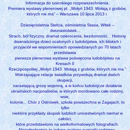
Informacja do szerokiego rozpowszechnienia.
Premiera wystawy plenerowej pt. „Wołyń 1943. Wołają z grobów,
których nie ma” – Warszawa 10 lipca 2013 r.
.
Dziesięcioletnia Stefcia, ośmioletnia Stasia, Witek –
dwunastolatek...
Strach, ból fizyczny, dramat osierocenia, bezdomność... Historię
dwanaściorga dzieci ocalonych z ludobójstwa, ich bliskich i
przyjaciół we wspomnieniach opowiedzianych po 70 latach
przedstawia
pierwsza plenerowa wystawa poświęcona ludobójstwu na
Kresach II
Rzeczpospolitej „Wołyń 1943. Wołają z grobów, których nie ma.”
Wstrząsające relacje świadków przywołują dramat dwóch
okupacji,
narastającą grozę wojenną, a w końcu ludobójcze działania
ukraińskich nacjonalistów, w których mordowano całe rodziny,
wsie,
kolonie... Chór z Ostrówek, szkoła powszechna w Zagajach, to
tylko
niektóre przykłady skupisk ludzkich unicestwionych niemal w
całości,
które przedstawiono na wielkoformatowych fotografiach.
Niejednokrotnie to jedyne ocalone pamiątki rodzinne.