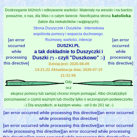
Dostrzeganie bliźnich i odkrywanie wartości. Materiały na wesoło i na bardzo
katolicka
poważnie, o nas, dla Was i o całym świecie. Nieoficjalna strona
(także dla niekatolików i wątpiących).
Strona Duszyczek i Duszków - Internetowa
wspólnota pomocy i wsparcia duchowego.
[an error
[an error
Rozmowy, wartości, intencje
occurred
DUSZKI.PL
occurred
while
a tak dokładnie to Duszyczki i
while
processing
processing
Duszki
- czyli "Duszkowo" :-)
(*)
this directive]
this directive]
Dzisiaj jest: 2026-08-09
14:21:22 Aktualizacja dnia: 2026-07-15
21:31:56
Gdy
ocz
ekujesz pomocy lub sam(a) chcesz innym pomagać. Albo chciał(a)byś
porozmawiać o czymś ważnym lub choćby tylko o wczorajszym podwieczorku
:-) Dla wszystkich, w każdym wieku - od 0 do 201 lat ;-)
[an error occurred while processing this directive][an error occurred
while processing this directive]
[an error occurred while processing this directive][an error occurred
while processing this directive][an error occurred while processing