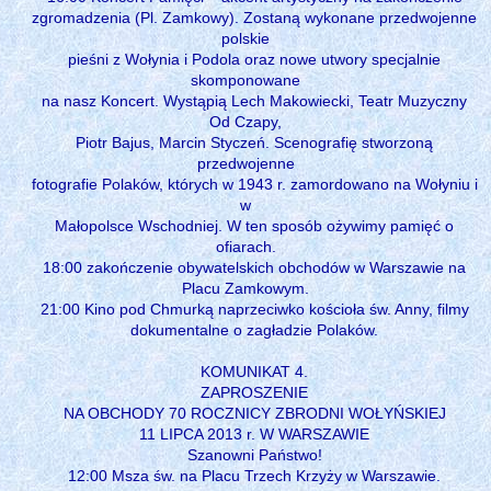
zgromadzenia (Pl. Zamkowy). Zostaną wykonane przedwojenne
polskie
pieśni z Wołynia i Podola oraz nowe utwory specjalnie
skomponowane
na nasz Koncert. Wystąpią Lech Makowiecki, Teatr Muzyczny
Od Czapy,
Piotr Bajus, Marcin Styczeń. Scenografię stworzoną
przedwojenne
fotografie Polaków, których w 1943 r. zamordowano na Wołyniu i
w
Małopolsce Wschodniej. W ten sposób ożywimy pamięć o
ofiarach.
18:00 zakończenie obywatelskich obchodów w Warszawie na
Placu Zamkowym.
21:00 Kino pod Chmurką naprzeciwko kościoła św. Anny, filmy
dokumentalne o zagładzie Polaków.
KOMUNIKAT 4.
ZAPROSZENIE
NA OBCHODY 70 ROCZNICY ZBRODNI WOŁYŃSKIEJ
11 LIPCA 2013 r. W WARSZAWIE
Szanowni Państwo!
12:00 Msza św. na Placu Trzech Krzyży w Warszawie.