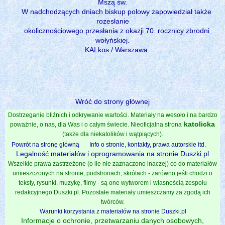
Mszą św.
W nadchodzących dniach biskup polowy zapowiedział także
rozesłanie
okolicznościowego przesłania z okazji 70. rocznicy zbrodni
wołyńskiej.
KAI kos / Warszawa
Wróć do strony głównej
Dostrzeganie bliźnich i odkrywanie wartości. Materiały na wesoło i na bardzo
katolicka
poważnie, o nas, dla Was i o całym świecie. Nieoficjalna strona
(także dla niekatolików i wątpiących).
Powrót na stronę główną
Info o stronie, kontakty, prawa autorskie itd.
Legalność materiałów i oprogramowania na stronie Duszki.pl
Wszelkie prawa zastrzeżone (o ile nie zaznaczono inaczej) co do materiałów
umieszczonych na stronie, podstronach, skrótach - zarówno jeśli chodzi o
teksty, rysunki, muzykę, filmy - są one wytworem i własnością zespołu
redakcyjnego Duszki.pl. Pozostałe materiały umieszczamy za zgodą ich
twórców.
Warunki korzystania z materiałów na stronie Duszki.pl
Informacje o ochronie, przetwarzaniu danych osobowych,