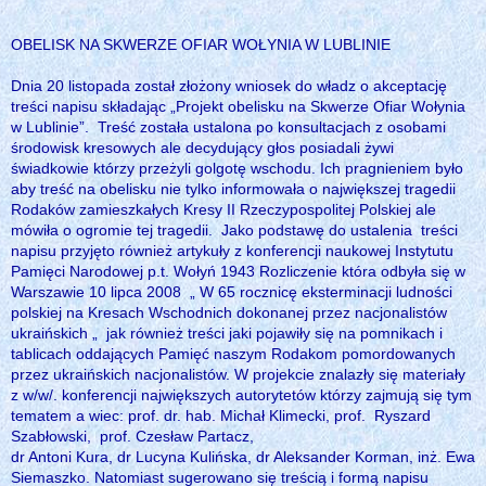
OBELISK NA SKWERZE OFIAR WOŁYNIA W LUBLINIE
Dnia 20 listopada został złożony wniosek do władz o akceptację
treści napisu składając „Projekt obelisku na Skwerze Ofiar Wołynia
w Lublinie”. Treść została ustalona po konsultacjach z osobami
środowisk kresowych ale decydujący głos posiadali żywi
świadkowie którzy przeżyli golgotę wschodu. Ich pragnieniem było
aby treść na obelisku nie tylko informowała o największej tragedii
Rodaków zamieszkałych Kresy II Rzeczypospolitej Polskiej ale
mówiła o ogromie tej tragedii. Jako podstawę do ustalenia treści
napisu przyjęto również artykuły z konferencji naukowej Instytutu
Pamięci Narodowej p.t. Wołyń 1943 Rozliczenie która odbyła się w
Warszawie 10 lipca 2008 „ W 65 rocznicę eksterminacji ludności
polskiej na Kresach Wschodnich dokonanej przez nacjonalistów
ukraińskich „ jak również treści jaki pojawiły się na pomnikach i
tablicach oddających Pamięć naszym Rodakom pomordowanych
przez ukraińskich nacjonalistów. W projekcie znalazły się materiały
z w/w/. konferencji największych autorytetów którzy zajmują się tym
tematem a wiec: prof. dr. hab. Michał Klimecki, prof. Ryszard
Szabłowski, prof. Czesław Partacz,
dr Antoni Kura, dr Lucyna Kulińska, dr Aleksander Korman, inż. Ewa
Siemaszko. Natomiast sugerowano się treścią i formą napisu