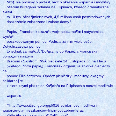
*dzi¶ nie prosimy o protest, lecz o okazanie wsparcia i modlitwy
ofiarom huraganu Yolanda na Filipinach, którego dramatyczne
skutki
to 10 tys. ofiar ¶miertelnych, 4,5 miliona osób poszkodowanych,
doszczêtnie zniszczone i zalane domy.*
Papie¿ Franciszek okaza³ swoj± solidarno¶æ i natychmiast
wys³a³
poszkodowanym pomoc. Pod±¿a za nim wiele osób.
Dotychczasowa pomoc
to jednak za ma³o.Â *Do³±czmy do Papie¿a Franciszka i
pomó¿my naszym
Braciom i Siostrom. *WÂ niedzielê 24. Listopada br. na Placu
¦wiêtego Piotra papie¿ Franciszek organizuje zbiórkê pieniêdzy
na
pomoc Filipiñczykom. Oprócz pieniêdzy i modlitwy, oka¿my
solidarno¶æ
z cierpi±cymi pisz±c do Ko¶cio³a na Filipinach o naszej modlitwie
i
wsparciu.
**http://www.citizengo.org/pl/916-solidarnosc-modlitwa-i-
wsparcie-dla-mieszkancow-filipin-potrzebne-teraz
<http://listas.hazteoir.org/12all/lt.php?