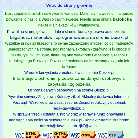
Wróć do strony głównej
Dostrzeganie bliźnich i odkrywanie wartości. Materiały na wesoło i na bardzo
katolicka
poważnie, o nas, dla Was i o całym świecie. Nieoficjalna strona
(także dla niekatolików i wątpiących).
Powrót na stronę główną
Info o stronie, kontakty, prawa autorskie itd.
Legalność materiałów i oprogramowania na stronie Duszki.pl
Wszelkie prawa zastrzeżone (o ile nie zaznaczono inaczej) co do materiałów
umieszczonych na stronie, podstronach, skrótach - zarówno jeśli chodzi o
teksty, rysunki, muzykę, filmy - są one wytworem i własnością zespołu
redakcyjnego Duszki.pl. Pozostałe materiały umieszczamy za zgodą ich
twórców.
Warunki korzystania z materiałów na stronie Duszki.pl
Informacje o ochronie, przetwarzaniu danych osobowych,
zapytania i zgloszenia
Ochrona danych osobowych na stronie Duszki.pl
Prywatne serwery Zbigniewa Kuleszy
zjk.pl
. Aktualny dostawca Internetu -
Vectra.pl
, Wszelkie prawa zastrzeżone. Zespół redakcyjny duszki.pl:
redakcja@duszki.pl
W sprawie treści i działania strony oraz w sprawie funkcjonowania i
udostępniania treści na serwerach duszki.pl - kontakt z administratorem:
duszek@duszki.pl
lub
zjk7@wp.pl