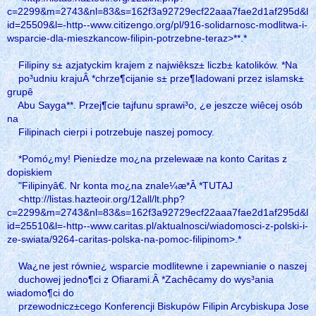
c=2299&m=2743&nl=83&s=162f3a92729ecf22aaa7fae2d1af295d&l
id=25509&l=-http--www.citizengo.org/pl/916-solidarnosc-modlitwa-i-
wsparcie-dla-mieszkancow-filipin-potrzebne-teraz>**.*
Filipiny s± azjatyckim krajem z najwiêksz± liczb± katolików. *Na
po³udniu krajuÂ *chrze¶cijanie s± prze¶ladowani przez islamsk±
grupê
Abu Sayga**. Przej¶cie tajfunu sprawi³o, ¿e jeszcze wiêcej osób
na
Filipinach cierpi i potrzebuje naszej pomocy.
*Pomó¿my! Pieni±dze mo¿na przelewaæ na konto Caritas z
dopiskiem
"Filipinyâ€. Nr konta mo¿na znale¼æ*Â *TUTAJ
<http://listas.hazteoir.org/12all/lt.php?
c=2299&m=2743&nl=83&s=162f3a92729ecf22aaa7fae2d1af295d&l
id=25510&l=-http--www.caritas.pl/aktualnosci/wiadomosci-z-polski-i-
ze-swiata/9264-caritas-polska-na-pomoc-filipinom>.*
Wa¿ne jest równie¿ wsparcie modlitewne i zapewnianie o naszej
duchowej jedno¶ci z Ofiarami.Â *Zachêcamy do wys³ania
wiadomo¶ci do
przewodnicz±cego Konferencji Biskupów Filipin Arcybiskupa Jose