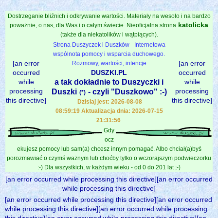
Dostrzeganie bliźnich i odkrywanie wartości. Materiały na wesoło i na bardzo
katolicka
poważnie, o nas, dla Was i o całym świecie. Nieoficjalna strona
(także dla niekatolików i wątpiących).
Strona Duszyczek i Duszków - Internetowa
wspólnota pomocy i wsparcia duchowego.
[an error
[an error
Rozmowy, wartości, intencje
occurred
DUSZKI.PL
occurred
while
a tak dokładnie to Duszyczki i
while
processing
processing
Duszki
- czyli "Duszkowo" :-)
(*)
this directive]
this directive]
Dzisiaj jest: 2026-08-08
08:59:19 Aktualizacja dnia: 2026-07-15
21:31:56
Gdy
ocz
ekujesz pomocy lub sam(a) chcesz innym pomagać. Albo chciał(a)byś
porozmawiać o czymś ważnym lub choćby tylko o wczorajszym podwieczorku
:-) Dla wszystkich, w każdym wieku - od 0 do 201 lat ;-)
[an error occurred while processing this directive][an error occurred
while processing this directive]
[an error occurred while processing this directive][an error occurred
while processing this directive][an error occurred while processing