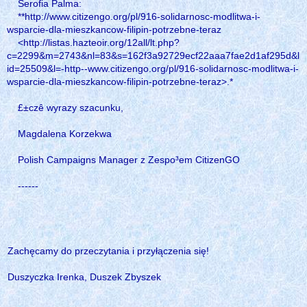
Serofia Palma:
**http://www.citizengo.org/pl/916-solidarnosc-modlitwa-i-
wsparcie-dla-mieszkancow-filipin-potrzebne-teraz
<http://listas.hazteoir.org/12all/lt.php?
c=2299&m=2743&nl=83&s=162f3a92729ecf22aaa7fae2d1af295d&l
id=25509&l=-http--www.citizengo.org/pl/916-solidarnosc-modlitwa-i-
wsparcie-dla-mieszkancow-filipin-potrzebne-teraz>.*
£±czê wyrazy szacunku,
Magdalena Korzekwa
Polish Campaigns Manager z Zespo³em CitizenGO
------
Zachęcamy do przeczytania i przyłączenia się!
Duszyczka Irenka, Duszek Zbyszek