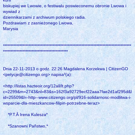
biskupiej we Lwowie, o festiwalu poswieconemu obronie Lwowa i
wywiad z
dziennikarzami z archiwum polskiego radia.
Pozdrawiam z zasnieżonego Lwowa,
Marysia
*************************************************************************************
*******************************************
Dnia 22-11-2013 o godz. 22:26 Magdalena Korzekwa | CitizenGO
<petycje@citizengo.org> napisa³(a):
<http://listas.hazteoir.org/12all/lt.php?
c=2299&m=2743&nl=83&s=162f3a92729ecf22aaa7fae2d1af295d&l
id=25509&l=-http--www.citizengo.org/pl/916-solidarnosc-modlitwa-i-
wsparcie-dla-mieszkancow-filipin-potrzebne-teraz>
*P.T.Â Irena Kulesza*
*Szanowni Pañstwo,*