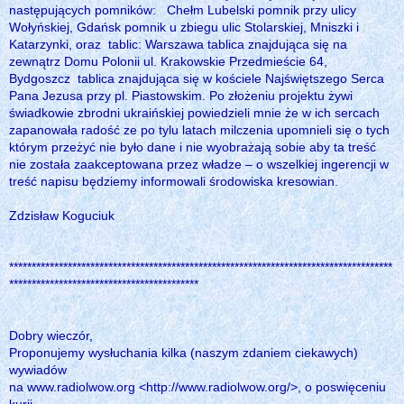
następujących pomników: Chełm Lubelski pomnik przy ulicy
Wołyńskiej, Gdańsk pomnik u zbiegu ulic Stolarskiej, Mniszki i
Katarzynki, oraz tablic: Warszawa tablica znajdująca się na
zewnątrz Domu Polonii ul. Krakowskie Przedmieście 64,
Bydgoszcz tablica znajdująca się w kościele Najświętszego Serca
Pana Jezusa przy pl. Piastowskim. Po złożeniu projektu żywi
świadkowie zbrodni ukraińskiej powiedzieli mnie że w ich sercach
zapanowała radość ze po tylu latach milczenia upomnieli się o tych
którym przeżyć nie było dane i nie wyobrażają sobie aby ta treść
nie została zaakceptowana przez władze – o wszelkiej ingerencji w
treść napisu będziemy informowali środowiska kresowian.
Zdzisław Koguciuk
*************************************************************************************
******************************************
Dobry wieczór,
Proponujemy wysłuchania kilka (naszym zdaniem ciekawych)
wywiadów
na www.radiolwow.org <http://www.radiolwow.org/>, o poswięceniu
kurii