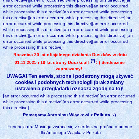
this directive][an error occurred while processing this directive][an
error occurred while processing this directive][an error occurred
while processing this directive][an error occurred while processing
this directive][an error occurred while processing this directive][an
error occurred while processing this directive][an error occurred
while processing this directive][an error occurred while processing
this directive][an error occurred while processing this directive] [an
error occurred while processing this directive][an error occurred
while processing this directive]
Rocznica 20 lat oficjalnego działania Duszków w dniu
(*)
01.11.2025 i 19 lat strony Duszki.pl!
:-) Serdecznie
zapraszamy!
UWAGA! Ten serwis, strona i podstrony mogą używać
cookies i podobnych technologii (brak zmiany
ustawienia przeglądarki oznacza zgodę na to)!
[an error occurred while processing this directive][an error occurred
while processing this directive][an error occurred while processing
this directive]
Pomagamy Antonimu Wiąckowi z Pnikuta :-)
Fundacja dra Mosinga zwraca się z serdeczną prośbą o pomoc
dla Antoniego Wiącka z Pnikuta