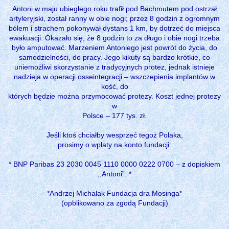
Antoni w maju ubiegłego roku trafił pod Bachmutem pod ostrzał
artyleryjski, został ranny w obie nogi; przez 8 godzin z ogromnym
bólem i strachem pokonywał dystans 1 km, by dotrzeć do miejsca
ewakuacji. Okazało się, że 8 godzin to za długo i obie nogi trzeba
było amputować. Marzeniem Antoniego jest powrót do życia, do
samodzielności, do pracy. Jego kikuty są bardzo krótkie, co
uniemożliwi skorzystanie z tradycyjnych protez, jednak istnieje
nadzieja w operacji osseintegracji – wszczepienia implantów w
kość, do
których będzie można przymocować protezy. Koszt jednej protezy
w
Polsce – 177 tys. zł.
Jeśli ktoś chciałby wesprzeć tegoż Polaka,
prosimy o wpłaty na konto fundacji:
* BNP Paribas 23 2030 0045 1110 0000 0222 0700 – z dopiskiem
,,Antoni”. *
*Andrzej Michalak Fundacja dra Mosinga*
(opblikowano za zgodą Fundacji)